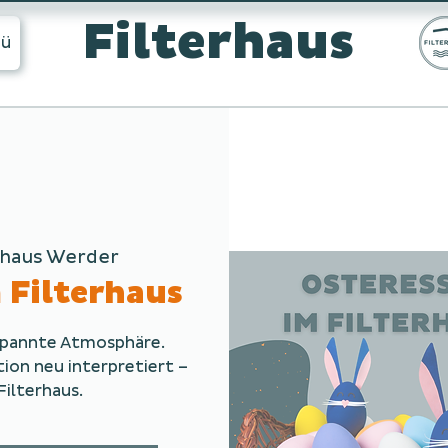
Filterhaus
ü
rhaus Werder
 Filterhaus
tspannte Atmosphäre.
tion neu interpretiert –
Filterhaus.