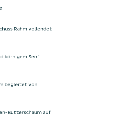
e
chuss Rahm vollendet 
d körnigem Senf 
 begleitet von 
en-Butterschaum auf 