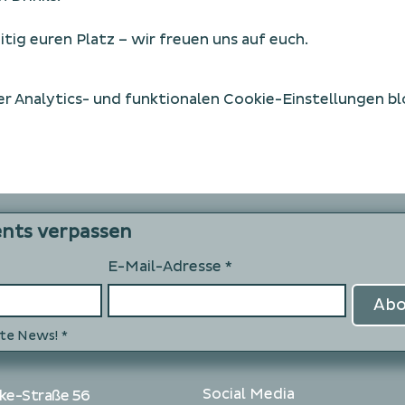
tig euren Platz – wir freuen uns auf euch.
 Analytics- und funktionalen Cookie-Einstellungen blo
ents verpassen
E-Mail-Adresse
*
Abo
te News!
*
Social Media
ke-Straße 56