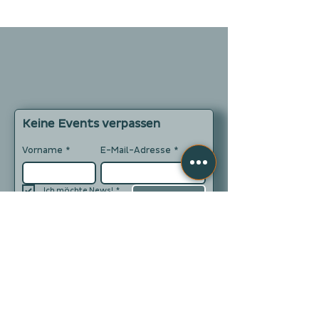
Keine Events verpassen
Vorname
*
E-Mail-Adresse
*
Ich möchte News!
*
Abonnieren
Adolf-Damaschke-Straße 56
14542 Werder (Havel)
www.filterhaus-werder.de
+49 (0)3327 - 572 44 57