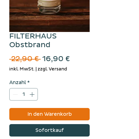
FILTERHAUS
Obstbrand
Standardpreis
Sale-
 22,90 € 
16,90 €
Preis
inkl. MwSt.
|
zzgl. Versand
Anzahl
*
In den Warenkorb
Sofortkauf