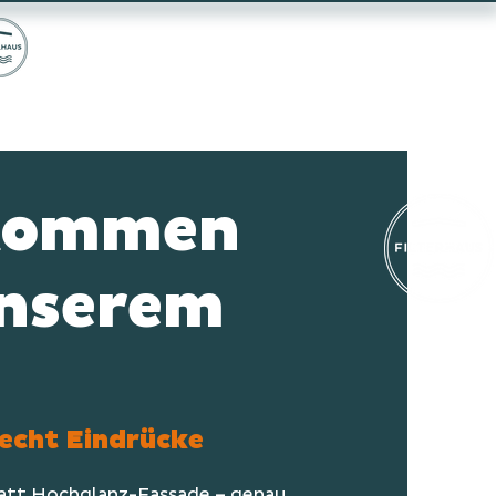
kommen
unserem
G
echt Eindrücke
tatt Hochglanz-Fassade – genau