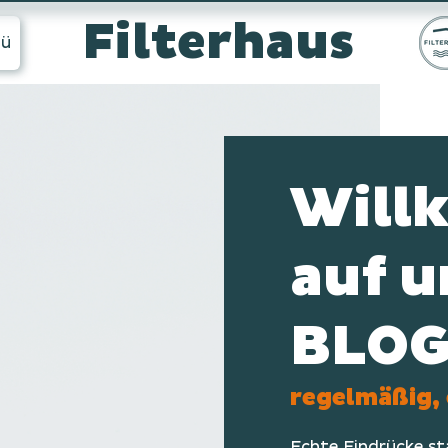
Filterhaus
ü
Will
auf 
BLO
regelmäßig, 
Echte Eindrücke s